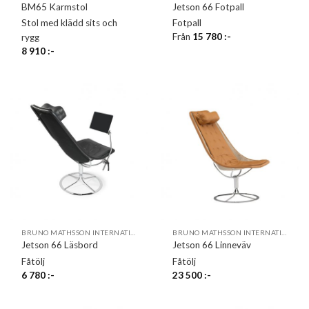
BM65 Karmstol
Jetson 66 Fotpall
Stol med klädd sits och
Fotpall
Från
15 780
:-
rygg
8 910
:-
BRUNO MATHSSON INTERNATIONAL
BRUNO MATHSSON INTERNATIONAL
Jetson 66 Läsbord
Jetson 66 Linneväv
Fåtölj
Fåtölj
6 780
:-
23 500
:-