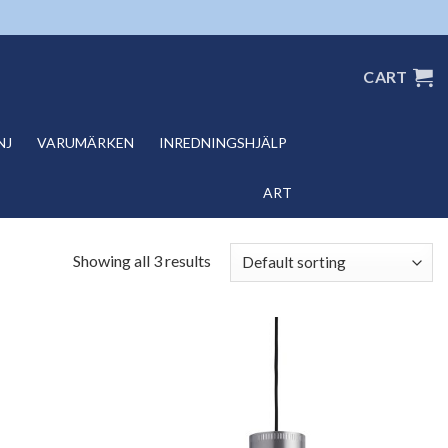
CART
NJ
VARUMÄRKEN
INREDNINGSHJÄLP
ART
Showing all 3 results