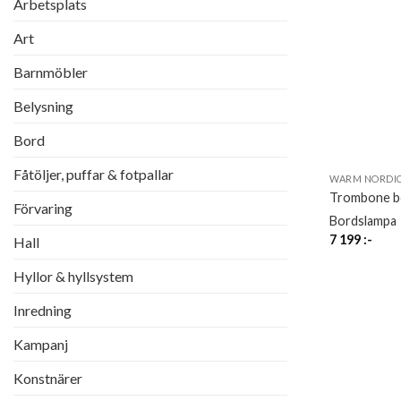
Arbetsplats
Art
Barnmöbler
Belysning
Bord
Fåtöljer, puffar & fotpallar
WARM NORDI
Trombone b
Förvaring
Bordslampa
7 199
:-
Hall
Hyllor & hyllsystem
Inredning
Kampanj
Konstnärer