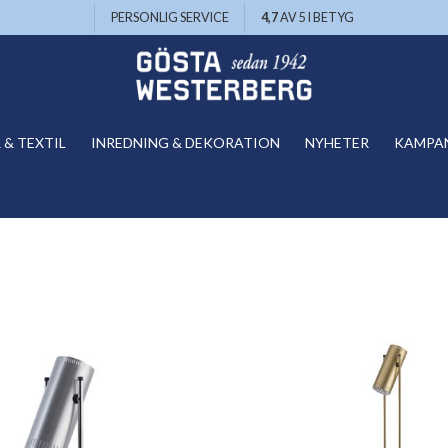
PERSONLIG SERVICE
4,7
AV 5 I BETYG
& TEXTIL
INREDNING & DEKORATION
NYHETER
KAMPA