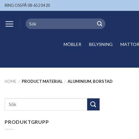
Skip
RING OSS PÅ 08-652 04 20
to
content
Search
for:
MÖBLER
BELYSNING
MATTOR 
HOME
/
PRODUCT MATERIAL
/
ALUMINIUM, BORSTAD
Search
for:
PRODUKTGRUPP