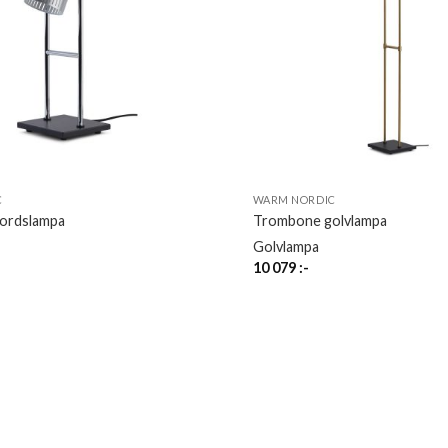
C
WARM NORDIC
ordslampa
Trombone golvlampa
Golvlampa
10 079
:-