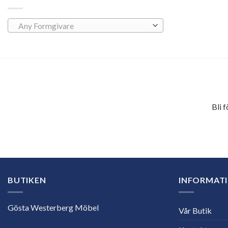
Any Formgivare
Bli 
E-
postadress
BUTIKEN
INFORMAT
Gösta Westerberg Möbel
Vår Butik