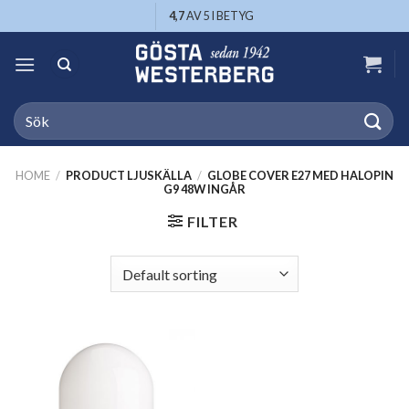
Skip
4,7
AV 5 I BETYG
to
content
Search
for:
HOME
/
PRODUCT LJUSKÄLLA
/
GLOBE COVER E27 MED HALOPIN
G9 48W INGÅR
FILTER