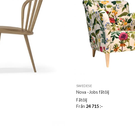
SWEDESE
Nova -Jobs fåtölj
Fåtölj
-
Från
24 715
:-