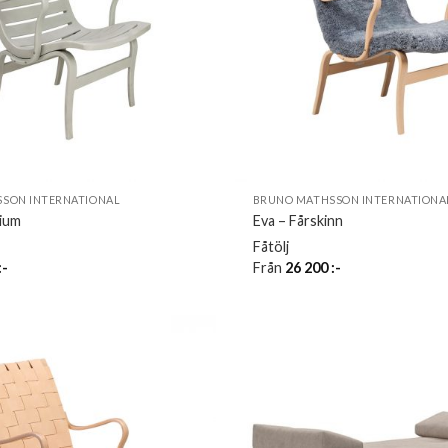
SON INTERNATIONAL
BRUNO MATHSSON INTERNATIONA
nium
Eva – Fårskinn
Fåtölj
:-
Från
26 200
:-