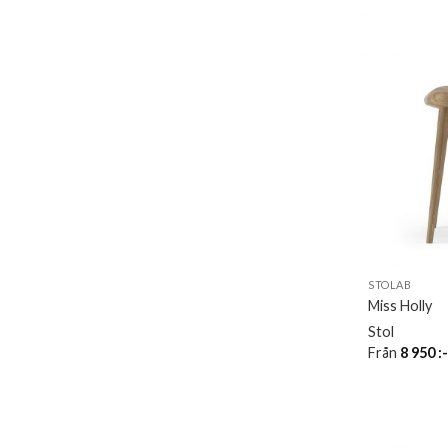
STOLAB
Miss Holly
Stol
Från
8 950
: