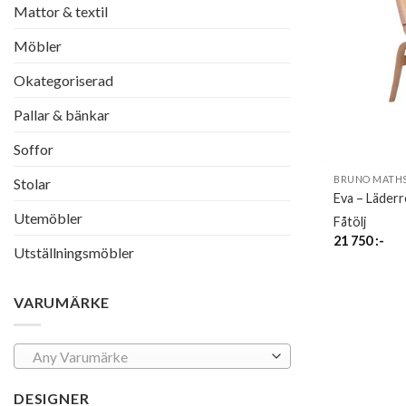
Mattor & textil
Möbler
Okategoriserad
Pallar & bänkar
Soffor
BRUNO MATHS
Stolar
Eva – Läder
Utemöbler
Fåtölj
21 750
:-
Utställningsmöbler
VARUMÄRKE
Any Varumärke
DESIGNER