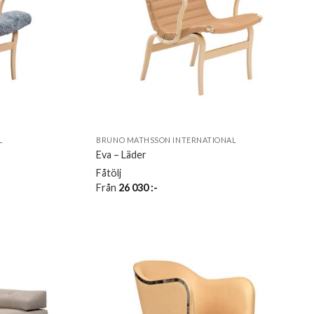
L
BRUNO MATHSSON INTERNATIONAL
Eva – Läder
Fåtölj
Från
26 030
:-