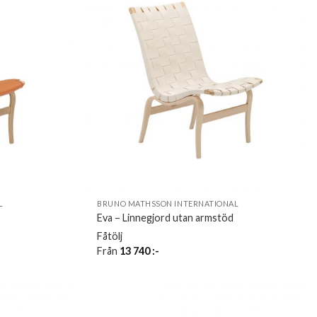
L
BRUNO MATHSSON INTERNATIONAL
Eva – Linnegjord utan armstöd
Fåtölj
Från
13 740
:-