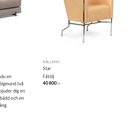
KÄLLEMO
Star
ndu en
Fåtölj
40 800
:-
 Sigmund två
juder dig en
gbädd och en
äng.