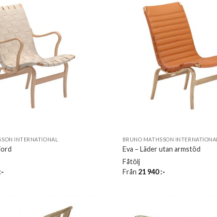
SON INTERNATIONAL
BRUNO MATHSSON INTERNATIONA
jord
Eva – Läder utan armstöd
Fåtölj
:-
Från
21 940
:-