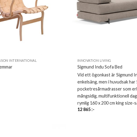
SON INTERNATIONAL
INNOVATION LIVING
remmar
Sigmund Indu Sofa Bed
Vid ett ögonkast är Sigmund I
enkelsäng, men i huvudsak har
pocketresårmadrasser som erb
mångsidig, multifunktionell da
rymlig 160 x 200 cm king size-s
12 865
:-