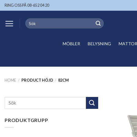
Skip
RING OSS PÅ 08-652 04 20
to
content
Search
for:
MÖBLER
BELYSNING
MATTOR 
HOME
/
PRODUCT HÖJD
/
82CM
Search
for:
PRODUKTGRUPP