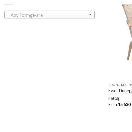
Any Formgivare
BRUNO MATHS
Eva – Linneg
Fåtölj
Från
15 630