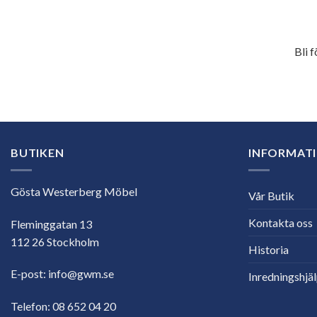
Bli 
E-
postadress
BUTIKEN
INFORMAT
Gösta Westerberg Möbel
Vår Butik
Kontakta oss
Fleminggatan 13
112 26 Stockholm
Historia
E-post:
info@gwm.se
Inredningshjä
Telefon:
08 652 04 20