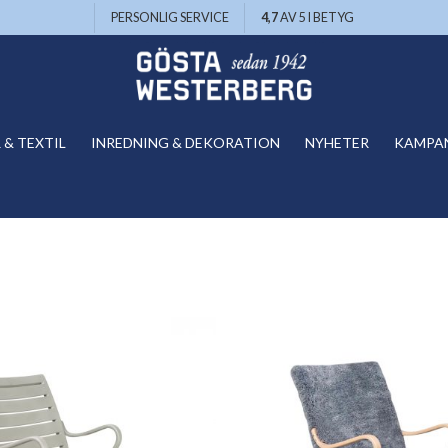
PERSONLIG SERVICE
4,7
AV 5 I BETYG
& TEXTIL
INREDNING & DEKORATION
NYHETER
KAMPA