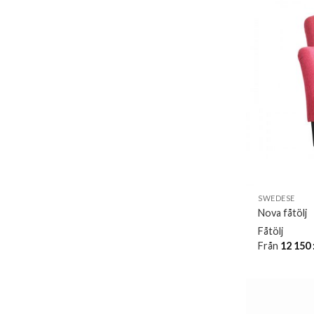
SWEDESE
Nova fåtölj
Fåtölj
Från
12 150