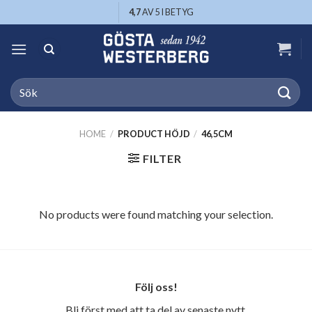
Skip
4,7
AV 5 I BETYG
to
content
Search
for:
HOME
/
PRODUCT HÖJD
/
46,5CM
FILTER
No products were found matching your selection.
Följ oss!
Bli först med att ta del av senaste nytt,