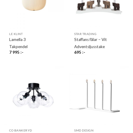
LE KLINT
STAR TRADING
Lamella 3
Staffans fålar – Vit
Takpendel
Adventsljusstake
7 995
:-
695
:-
CO BANKERYD
SMD DESIGN