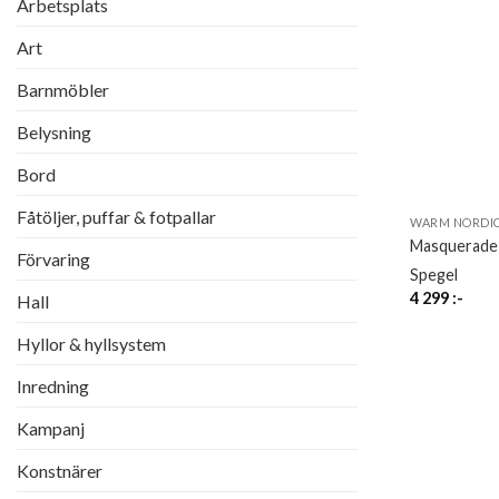
Arbetsplats
Art
Barnmöbler
Belysning
Bord
Fåtöljer, puffar & fotpallar
WARM NORDI
Masquerade 
Förvaring
Spegel
4 299
:-
Hall
Hyllor & hyllsystem
Inredning
Kampanj
Konstnärer