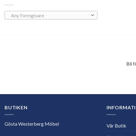
Any Formgivare
Bli 
E-
postadress
BUTIKEN
INFORMAT
Gösta Westerberg Möbel
Vår Butik