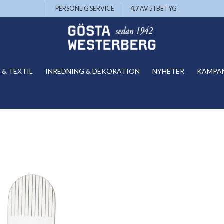
PERSONLIG SERVICE
4,7
AV 5 I BETYG
& TEXTIL
INREDNING & DEKORATION
NYHETER
KAMPA