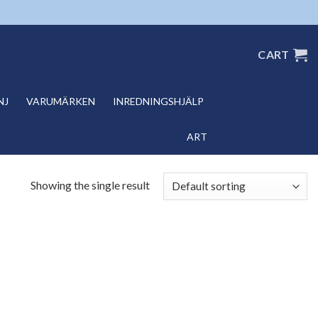
CART
NJ
VARUMÄRKEN
INREDNINGSHJÄLP
ART
Showing the single result