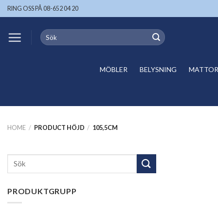
Skip
RING OSS PÅ 08-652 04 20
to
content
Search
for:
MÖBLER
BELYSNING
MATTOR 
HOME
/
PRODUCT HÖJD
/
105,5CM
Search
for:
PRODUKTGRUPP