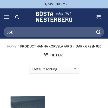
Skip
4,7
AV 5 I BETYG
to
content
Search
for:
HOME
/
PRODUCT HANNA KORVELA FÄRG
/
DARK GREEN 030
FILTER