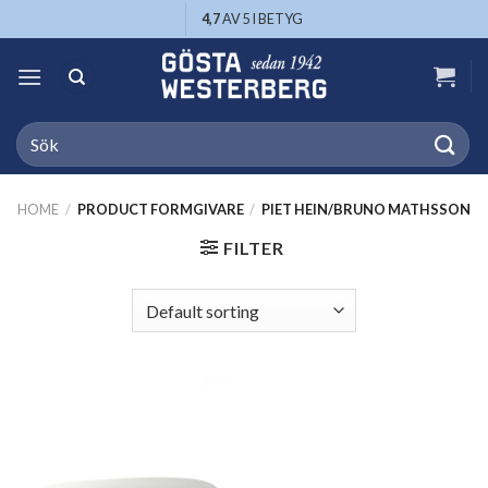
Skip
4,7
AV 5 I BETYG
to
content
Search
for:
HOME
/
PRODUCT FORMGIVARE
/
PIET HEIN/BRUNO MATHSSON
FILTER