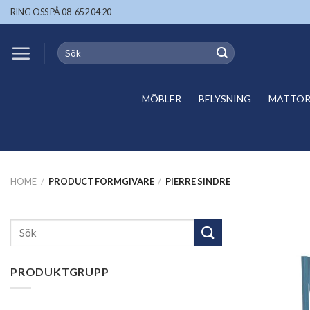
Skip
RING OSS PÅ 08-652 04 20
to
content
Search
for:
MÖBLER
BELYSNING
MATTOR 
HOME
/
PRODUCT FORMGIVARE
/
PIERRE SINDRE
Search
for:
PRODUKTGRUPP