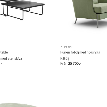
EILERSEN
table
Funen fåtölj med hög rygg
med stenskiva
Fåtölj
:-
Från
25 700
:-