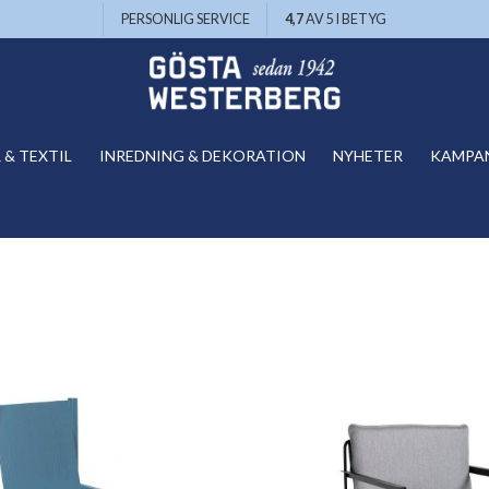
PERSONLIG SERVICE
4,7
AV 5 I BETYG
& TEXTIL
INREDNING & DEKORATION
NYHETER
KAMPA