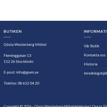
E-
postadress
BUTIKEN
INFORMAT
Gösta Westerberg Möbel
Vår Butik
Kontakta oss
Fleminggatan 13
112 26 Stockholm
Historia
E-post:
info@gwm.se
Inredningshjä
Telefon:
08 652 04 20
Copyright © 2026 - Gösta Westerberg Möbelaktiebolag | Org.nr 