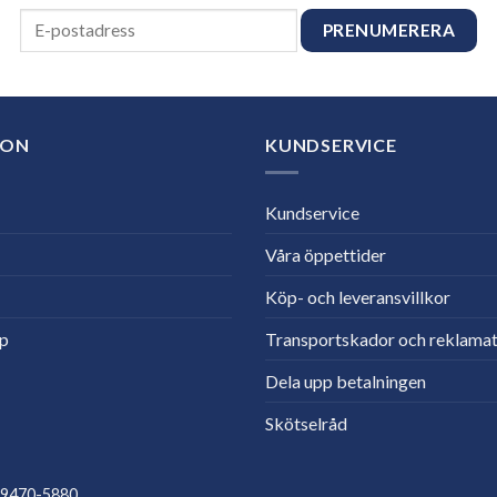
ION
KUNDSERVICE
Kundservice
Våra öppettider
Köp- och leveransvillkor
lp
Transportskador och reklamat
Dela upp betalningen
Skötselråd
559470-5880