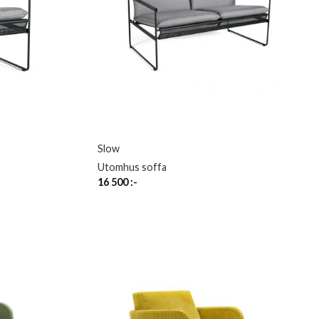
Slow
Utomhus soffa
16 500
:-