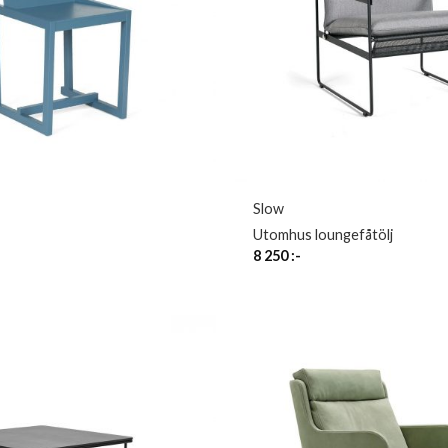
Slow
Utomhus loungefåtölj
8 250
:-
-