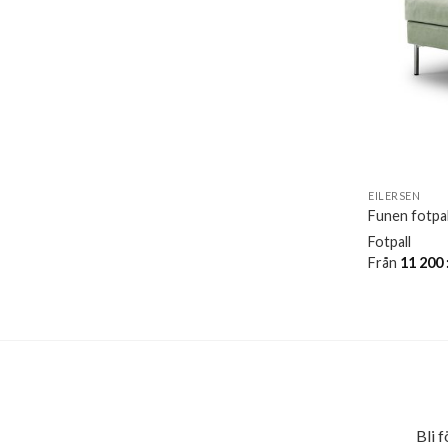
EILERSEN
Funen fotpal
Fotpall
Från
11 200
Bli 