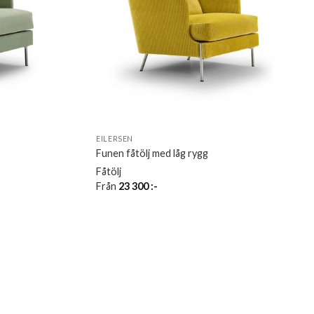
EILERSEN
Funen fåtölj med låg rygg
Fåtölj
Från
23 300
:-