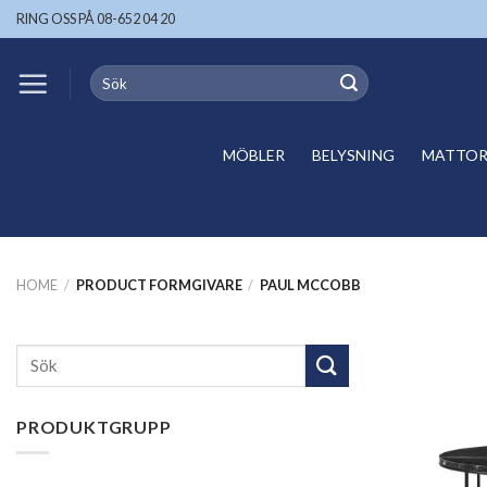
Skip
RING OSS PÅ 08-652 04 20
to
content
Search
for:
MÖBLER
BELYSNING
MATTOR 
HOME
/
PRODUCT FORMGIVARE
/
PAUL MCCOBB
Search
for:
PRODUKTGRUPP