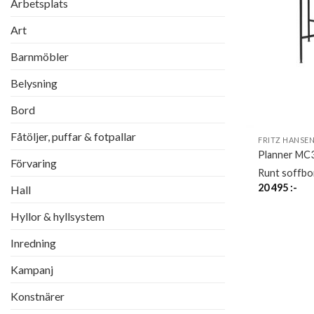
Arbetsplats
Art
Barnmöbler
Belysning
Bord
Fåtöljer, puffar & fotpallar
FRITZ HANSE
Planner MC
Förvaring
Runt soffbo
20 495
:-
Hall
Hyllor & hyllsystem
Inredning
Kampanj
Konstnärer