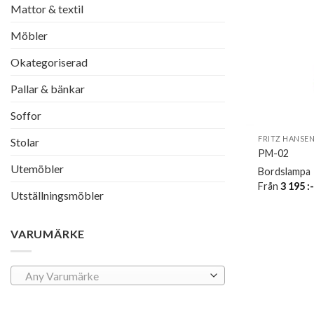
Mattor & textil
Möbler
Okategoriserad
Pallar & bänkar
Soffor
FRITZ HANSE
Stolar
PM-02
Utemöbler
Bordslampa
Från
3 195
:
Utställningsmöbler
VARUMÄRKE
Any Varumärke