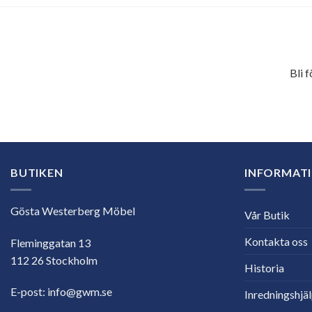
Bli 
E-
postadress
BUTIKEN
INFORMAT
Gösta Westerberg Möbel
Vår Butik
Kontakta oss
Fleminggatan 13
112 26 Stockholm
Historia
E-post:
info@gwm.se
Inredningshjä