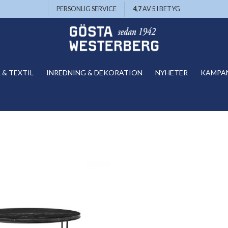
PERSONLIG SERVICE
4,7
AV 5 I BETYG
& TEXTIL
INREDNING & DEKORATION
NYHETER
KAMPA