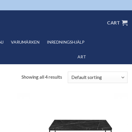
CART
NJ
VARUMÄRKEN
INREDNINGSHJÄLP
ART
Showing all 4 results