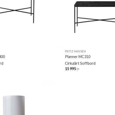
N
FRITZ HANSEN
300
Planner MC310
rd
Cirkulärt Soffbord
15 995
:-