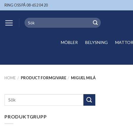
Skip
RING OSS PÅ 08-652 04 20
to
content
Search
for:
MÖBLER
BELYSNING
MATTOR 
HOME
/
PRODUCT FORMGIVARE
/
MIGUEL MILÁ
Search
for:
PRODUKTGRUPP