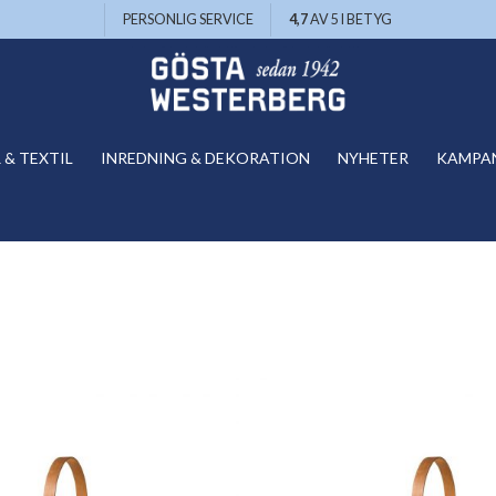
PERSONLIG SERVICE
4,7
AV 5 I BETYG
& TEXTIL
INREDNING & DEKORATION
NYHETER
KAMPA