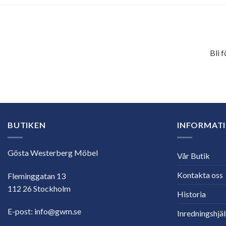
Bli 
E-
postadress
BUTIKEN
INFORMAT
Gösta Westerberg Möbel
Vår Butik
Kontakta oss
Fleminggatan 13
112 26 Stockholm
Historia
E-post:
info@gwm.se
Inredningshjä