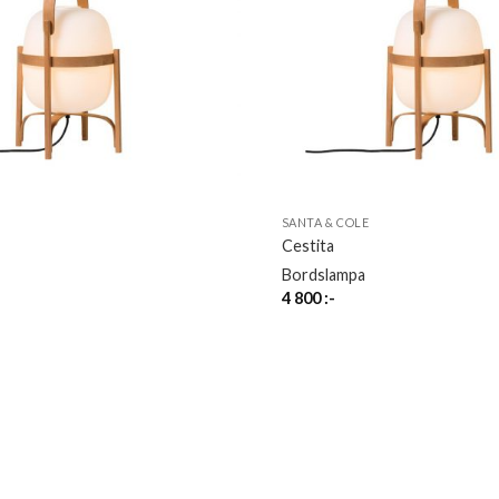
SANTA & COLE
Cestita
Bordslampa
4 800
:-