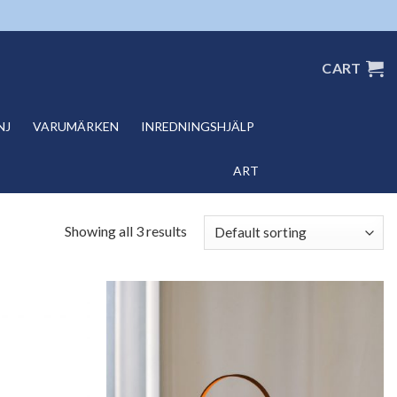
CART
NJ
VARUMÄRKEN
INREDNINGSHJÄLP
ART
Showing all 3 results