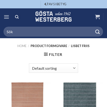
Skip
4,7
AV 5 I BETYG
to
content
Search
for:
HOME
/
PRODUCT FORMGIVARE
/
LISBET FRIIS
FILTER