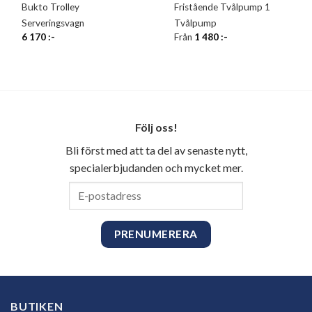
Bukto Trolley
Fristående Tvålpump 1
Serveringsvagn
Tvålpump
6 170
:-
Från
1 480
:-
Följ oss!
Bli först med att ta del av senaste nytt,
specialerbjudanden och mycket mer.
E-
postadress
BUTIKEN