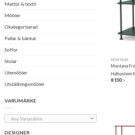
Mattor & textil
Möbler
Okategoriserad
Pallar & bänkar
Soffor
MONTANA
Stolar
Montana Fr
Utemöbler
Hyllsystem 
8 150
:-
Utställningsmöbler
VARUMÄRKE
Any Varumärke
DESIGNER