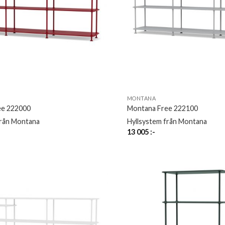
MONTANA
ee 222000
Montana Free 222100
från Montana
Hyllsystem från Montana
13 005
:-