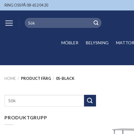
Skip
RING OSS PÅ 08-652 04 20
to
content
Search
for:
MÖBLER
BELYSNING
MATTOR 
HOME
/
PRODUCT FÄRG
/
05-BLACK
Search
for:
PRODUKTGRUPP