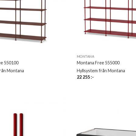
MONTANA
ee 550100
Montana Free 555000
från Montana
Hyllsystem från Montana
22 255
:-