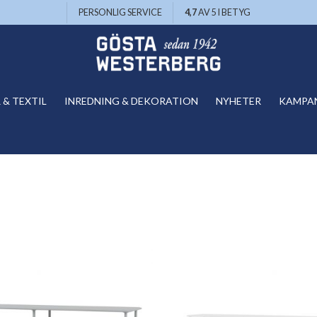
PERSONLIG SERVICE
4,7
AV 5 I BETYG
& TEXTIL
INREDNING & DEKORATION
NYHETER
KAMPA