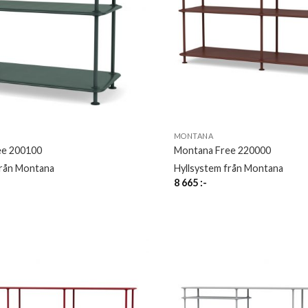
MONTANA
ee 200100
Montana Free 220000
från Montana
Hyllsystem från Montana
8 665
:-