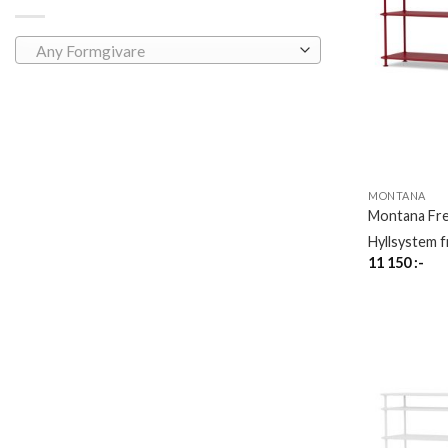
Any Formgivare
MONTANA
Montana Fr
Hyllsystem 
11 150
:-