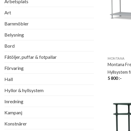
Arbetsplats
Art
Barnmöbler
Belysning
Bord
Fåtöljer, puffar & fotpallar
MONTANA
Montana Fr
Förvaring
Hyllsystem 
5 800
:-
Hall
Hyllor & hyllsystem
Inredning
Kampanj
Konstnärer