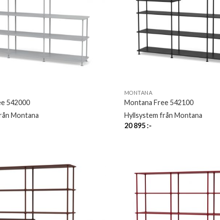
MONTANA
ee 542000
Montana Free 542100
från Montana
Hyllsystem från Montana
20 895
:-