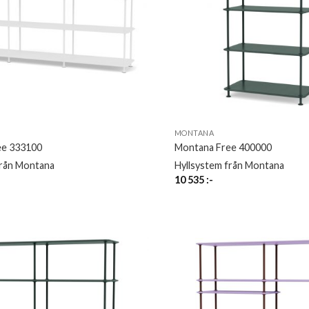
MONTANA
ee 333100
Montana Free 400000
från Montana
Hyllsystem från Montana
10 535
:-