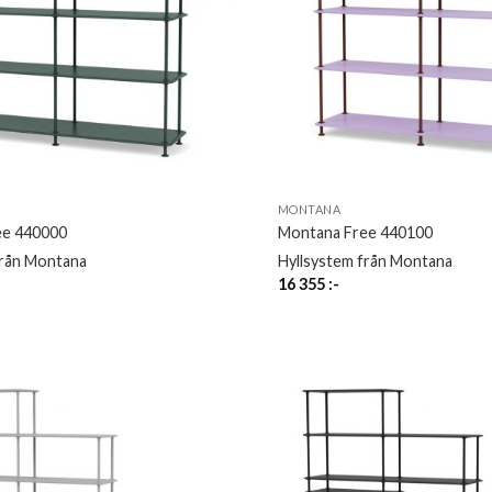
MONTANA
ee 440000
Montana Free 440100
från Montana
Hyllsystem från Montana
16 355
:-