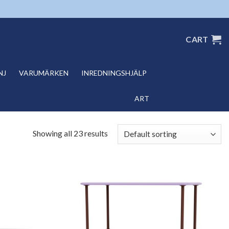
CART
NJ
VARUMÄRKEN
INREDNINGSHJÄLP
ART
Showing all 23 results