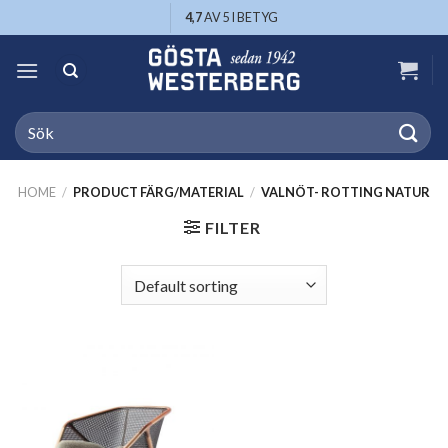
Skip
4,7
AV 5 I BETYG
to
content
Search
for:
HOME
/
PRODUCT FÄRG/MATERIAL
/
VALNÖT- ROTTING NATUR
FILTER