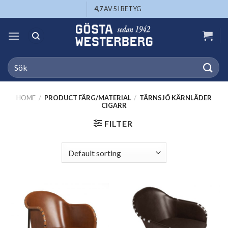
Skip
4,7
AV 5 I BETYG
to
content
Search
for:
HOME
/
PRODUCT FÄRG/MATERIAL
/
TÄRNSJÖ KÄRNLÄDER
CIGARR
FILTER