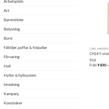
Arbetsplats
Art
Barnmöbler
Belysning
Bord
Fåtöljer, puffar & fotpallar
CARL HANSEN
CH24 Y-stole
Förvaring
Stol
Från
9 830
:
Hall
Hyllor & hyllsystem
Inredning
Kampanj
Konstnärer