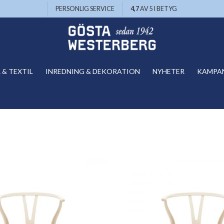
PERSONLIG SERVICE
4,7
AV 5 I BETYG
& TEXTIL
INREDNING & DEKORATION
NYHETER
KAMPA