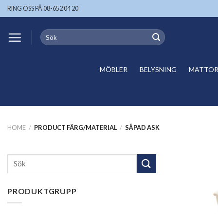
Skip
RING OSS PÅ 08-652 04 20
to
content
Search
for:
MÖBLER
BELYSNING
MATTOR 
HOME
/
PRODUCT FÄRG/MATERIAL
/
SÅPAD ASK
Search
for:
PRODUKTGRUPP