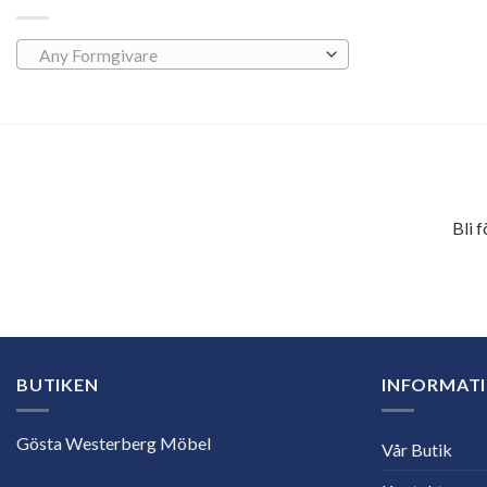
Any Formgivare
Bli 
E-
postadress
BUTIKEN
INFORMAT
Gösta Westerberg Möbel
Vår Butik