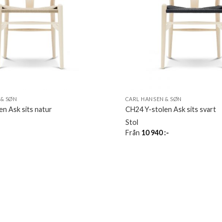
 & SØN
CARL HANSEN & SØN
n Ask sits natur
CH24 Y-stolen Ask sits svart
Stol
-
Från
10 940
:-