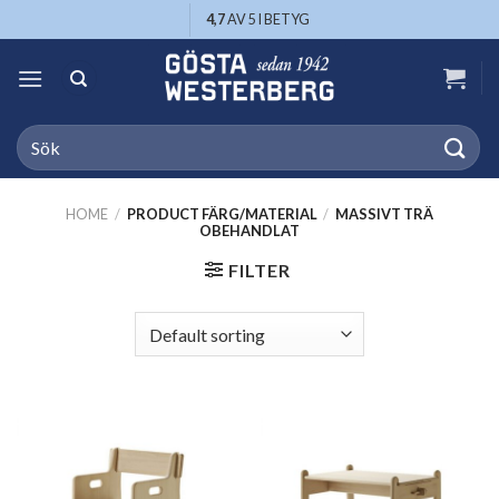
Skip
4,7
AV 5 I BETYG
to
content
Search
for:
HOME
/
PRODUCT FÄRG/MATERIAL
/
MASSIVT TRÄ
OBEHANDLAT
FILTER