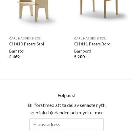
CARL HANSEN & SØN
CARL HANSEN & SØN
CH 410 Peters Stol
CH 411 Peters Bord
Barnstol
Barnbord
4 469
:-
5 200
:-
Följ oss!
Bli först med att ta del av senaste nytt,
specialerbjudanden och mycket mer.
E-
postadress