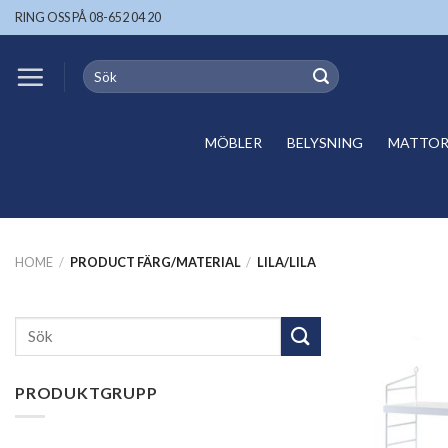
Skip
RING OSS PÅ 08-652 04 20
to
content
Search
for:
MÖBLER
BELYSNING
MATTOR 
HOME
/
PRODUCT FÄRG/MATERIAL
/
LILA/LILA
Search
for:
PRODUKTGRUPP