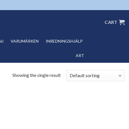
CART
NJ
VARUMÄRKEN
INREDNINGSHJÄLP
ART
Showing the single result