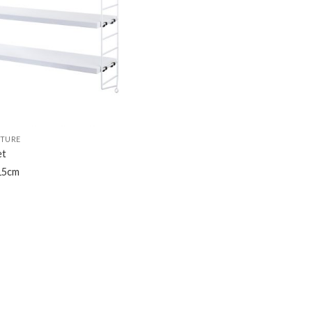
ITURE
et
15cm
-