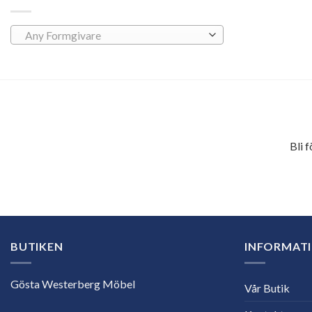
Any Formgivare
Bli 
E-
postadress
BUTIKEN
INFORMAT
Gösta Westerberg Möbel
Vår Butik