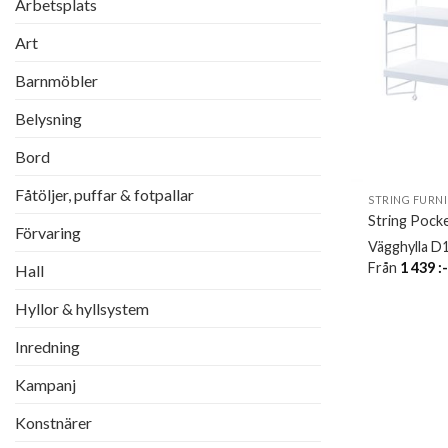
Arbetsplats
Art
Barnmöbler
Belysning
Bord
Fåtöljer, puffar & fotpallar
STRING FURN
String Pock
Förvaring
Vägghylla D
Från
1 439
:
Hall
Hyllor & hyllsystem
Inredning
Kampanj
Konstnärer