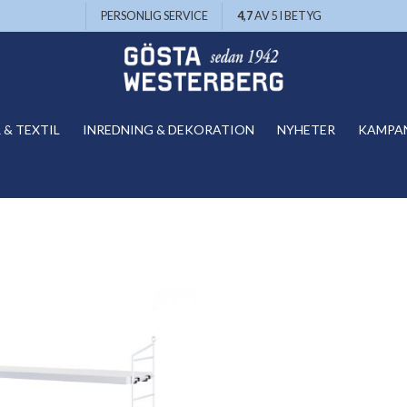
PERSONLIG SERVICE
4,7
AV 5 I BETYG
& TEXTIL
INREDNING & DEKORATION
NYHETER
KAMPA