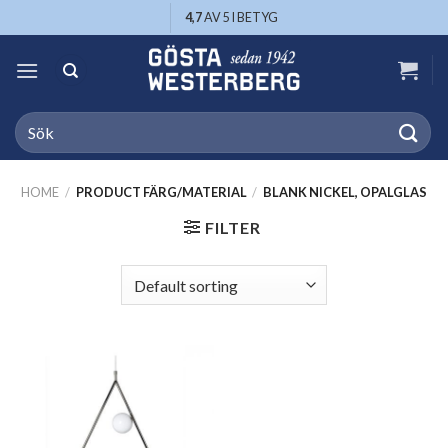
Skip
4,7
AV 5 I BETYG
to
content
Search
for:
HOME
/
PRODUCT FÄRG/MATERIAL
/
BLANK NICKEL, OPALGLAS
FILTER