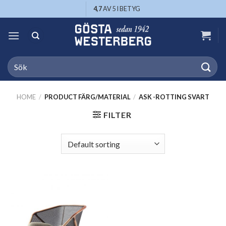
Skip
4,7
AV 5 I BETYG
to
content
Search
for:
HOME
/
PRODUCT FÄRG/MATERIAL
/
ASK -ROTTING SVART
FILTER