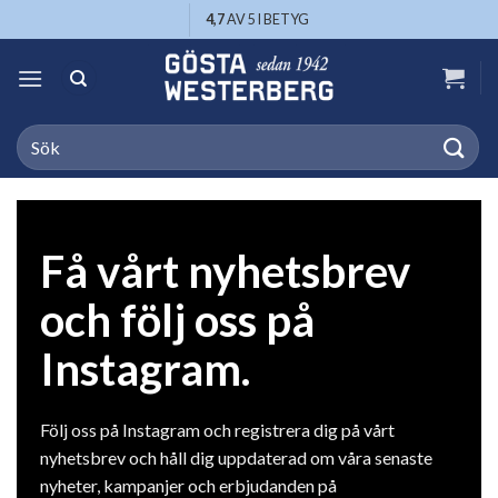
Skip
4,7
AV 5 I BETYG
to
content
Search
for:
Få vårt nyhetsbrev
och följ oss på
Instagram.
Följ oss på Instagram och registrera dig på vårt
nyhetsbrev och håll dig uppdaterad om våra senaste
nyheter, kampanjer och erbjudanden på