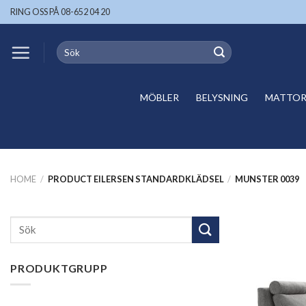
Skip
RING OSS PÅ 08-652 04 20
to
content
Search
for:
MÖBLER
BELYSNING
MATTOR 
HOME
/
PRODUCT EILERSEN STANDARDKLÄDSEL
/
MUNSTER 0039
Search
for:
PRODUKTGRUPP