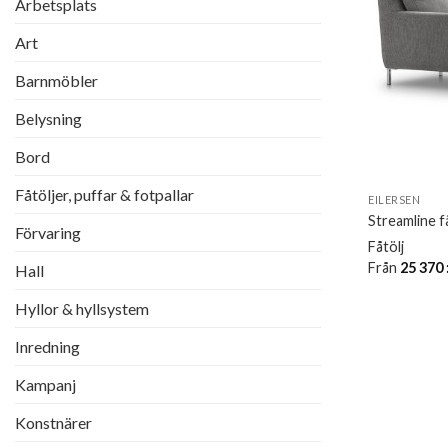
Arbetsplats
Art
Barnmöbler
Belysning
Bord
Fåtöljer, puffar & fotpallar
EILERSEN
Streamline f
Förvaring
Fåtölj
Från
25 370
Hall
Hyllor & hyllsystem
Inredning
Kampanj
Konstnärer