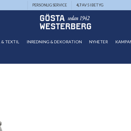
PERSONLIG SERVICE
4,7
AV 5 I BETYG
& TEXTIL
INREDNING & DEKORATION
NYHETER
KAMPA