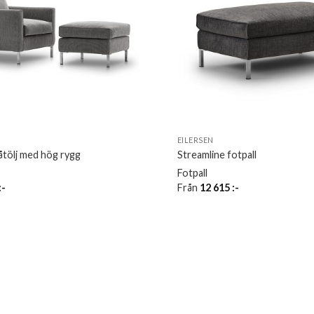
EILERSEN
åtölj med hög rygg
Streamline fotpall
Fotpall
:-
Från
12 615
:-