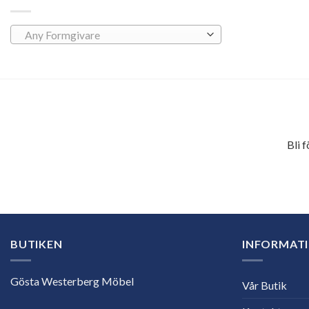
Any Formgivare
Bli 
E-
postadress
BUTIKEN
INFORMAT
Gösta Westerberg Möbel
Vår Butik