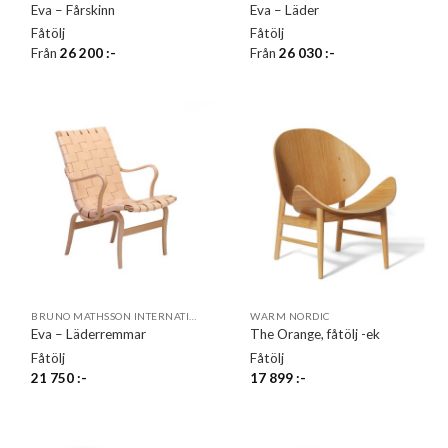
Eva – Fårskinn
Eva – Läder
Fåtölj
Fåtölj
Från
26 200
:-
Från
26 030
:-
BRUNO MATHSSON INTERNATIONAL
WARM NORDIC
Eva – Läderremmar
The Orange, fåtölj -ek
Fåtölj
Fåtölj
21 750
:-
17 899
:-