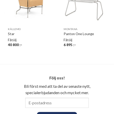
KÄLLEMO
MONTANA
Star
Panton One Lounge
Fåtölj
Fåtölj
40 800
:-
6 895
:-
Följ oss!
Bli först med att ta del av senaste nytt,
specialerbjudanden och mycket mer.
E-
postadress