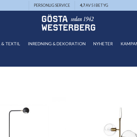
PERSONLIG SERVICE
4,7
AV 5 I BETYG
& TEXTIL
INREDNING & DEKORATION
NYHETER
KAMPA