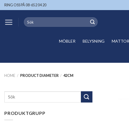
Skip
RING OSS PÅ 08-652 04 20
to
content
Search
for:
MÖBLER
BELYSNING
MATTOR 
HOME
/
PRODUCT DIAMETER
/
42CM
Search
for:
PRODUKTGRUPP