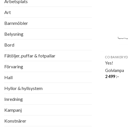
Arbetsplats
Art
Barnmöbler
Belysning
Bord
Fåtöljer, puffar & fotpallar
CO BANKERY
Yes!
Förvaring
Golvlampa
2 499
:-
Hall
Hyllor & hyllsystem
Inredning
Kampanj
Konstnärer