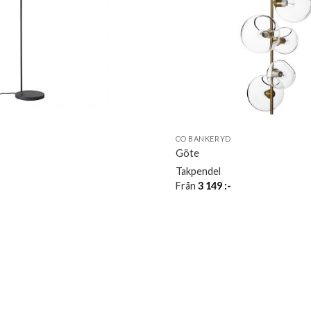
D
CO BANKERYD
Göte
Takpendel
Från
3 149
:-