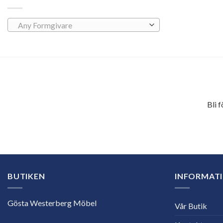
Any Formgivare
Bli 
E-
postadress
BUTIKEN
INFORMAT
Gösta Westerberg Möbel
Vår Butik