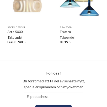
SECTO DESIGN
BSWEDEN
Atto 5000
Tratten
Takpendel
Takpendel
Från
8 740
:-
8 019
:-
Följ oss!
Bli först med att ta del av senaste nytt,
specialerbjudanden och mycket mer.
E-
postadress