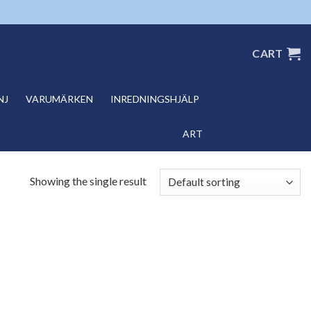
CART
NJ
VARUMÄRKEN
INREDNINGSHJÄLP
ART
Showing the single result