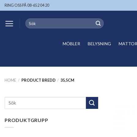
Skip
RING OSS PÅ 08-652 04 20
to
content
Search
for:
MÖBLER
BELYSNING
MATTOR 
HOME
/
PRODUCT BREDD
/
35,5CM
Search
for:
PRODUKTGRUPP