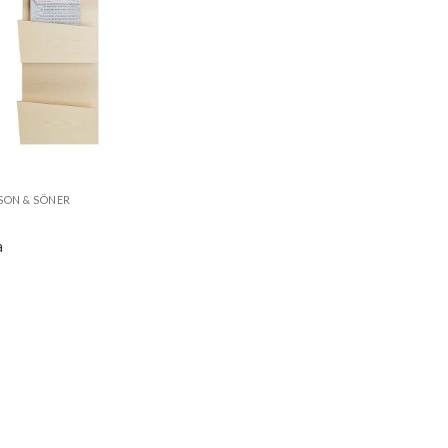
SON & SÖNER
a
-