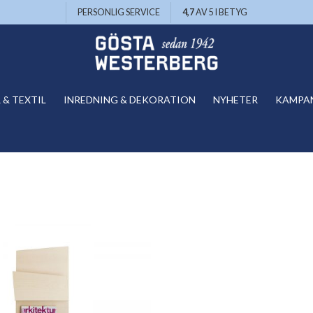
PERSONLIG SERVICE
4,7
AV 5 I BETYG
& TEXTIL
INREDNING & DEKORATION
NYHETER
KAMPA