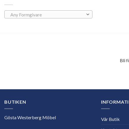
Any Formgivare
Bli 
E-
postadress
BUTIKEN
INFORMAT
Gösta Westerberg Möbel
Vår Butik