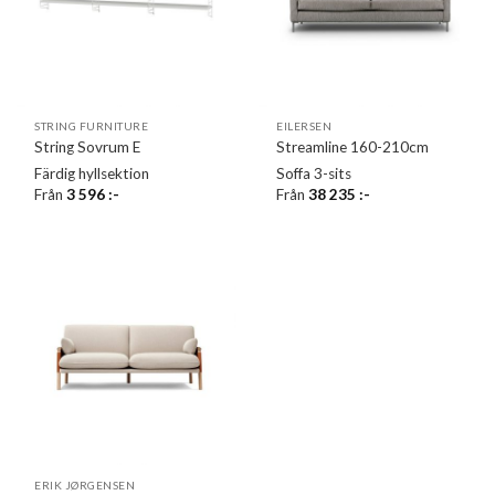
STRING FURNITURE
EILERSEN
String Sovrum E
Streamline 160-210cm
Färdig hyllsektion
Soffa 3-sits
Från
3 596
:-
Från
38 235
:-
ERIK JØRGENSEN